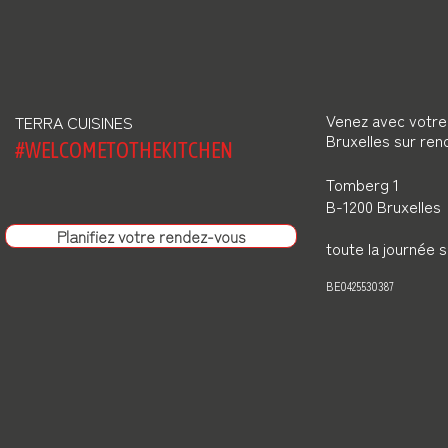
Venez avec votre 
TERRA CUISINES
Bruxelles sur re
#WELCOMETOTHEKITCHEN
Tomberg 1
B-1200 Bruxelles
Planifiez votre rendez-vous
toute la
journée 
BE0425530387