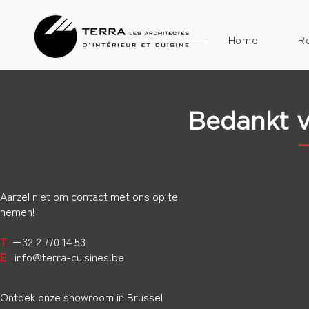
Home
Re
Bedankt v
Aarzel niet om contact met ons op te
nemen!
T
+32 2 770 14 53
E
info@terra-cuisines.be
Ontdek onze showroom in Brussel